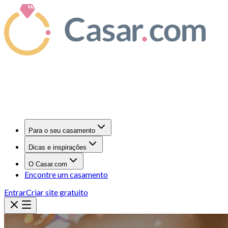
Para o seu casamento
Dicas e inspirações
O Casar.com
Encontre um casamento
Entrar
Criar site gratuito