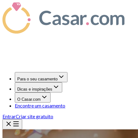
Para o seu casamento
Dicas e inspirações
O Casar.com
Encontre um casamento
Entrar
Criar site gratuito