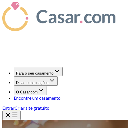
Para o seu casamento
Dicas e inspirações
O Casar.com
Encontre um casamento
Entrar
Criar site gratuito