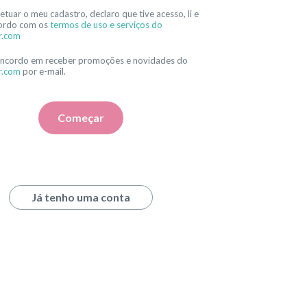
etuar o meu cadastro, declaro que tive acesso, li e
ordo com os
termos de uso e serviços do
r.com
oncordo em receber promoções e novidades do
r.com
por e-mail.
Começar
Já tenho uma conta