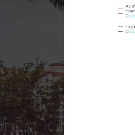
Ao ef
conc
Casa
Eu c
Casa