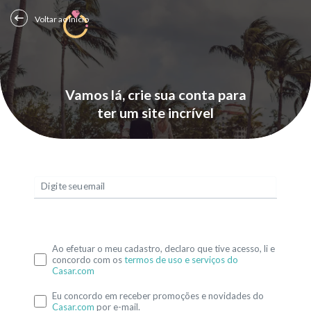
Voltar ao Início
Vamos lá, crie sua conta para
ter um site incrível
Digite seu email
Ao efetuar o meu cadastro, declaro que tive acesso, li e
concordo com os
termos de uso e serviços do
Casar.com
Eu concordo em receber promoções e novidades do
Casar.com
por e-mail.