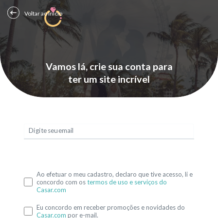
Voltar ao Início
Vamos lá, crie sua conta para
ter um site incrível
Digite seu email
Ao efetuar o meu cadastro, declaro que tive acesso, li e
concordo com os
termos de uso e serviços do
Casar.com
Eu concordo em receber promoções e novidades do
Casar.com
por e-mail.