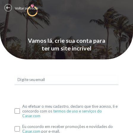
Voltar ao Início
Vamos lá, crie sua conta para
ter um site incrível
Digite seu email
Ao efetuar o meu cadastro, declaro que tive acesso, li e
concordo com os
termos de uso e serviços do
Casar.com
Eu concordo em receber promoções e novidades do
Casar.com
por e-mail.