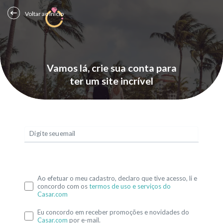
Voltar ao Início
Vamos lá, crie sua conta para
ter um site incrível
Digite seu email
Ao efetuar o meu cadastro, declaro que tive acesso, li e
concordo com os
termos de uso e serviços do
Casar.com
Eu concordo em receber promoções e novidades do
Casar.com
por e-mail.