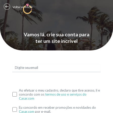
Voltar ao Início
Vamos lá, crie sua conta para
ter um site incrível
Digite seu email
Ao efetuar o meu cadastro, declaro que tive acesso, li e
concordo com os
termos de uso e serviços do
Casar.com
Eu concordo em receber promoções e novidades do
Casar.com
por e-mail.