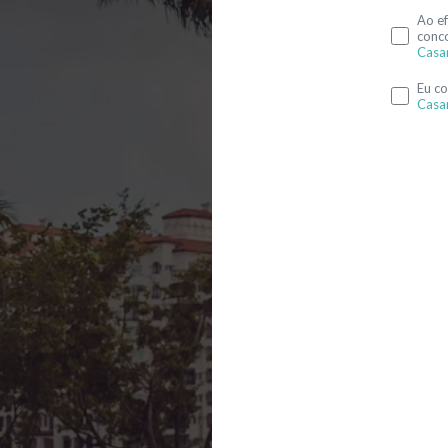
Ao ef
conc
Casa
Eu c
Casa