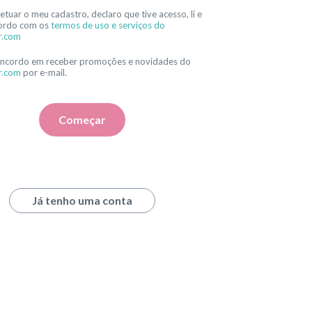
etuar o meu cadastro, declaro que tive acesso, li e
ordo com os
termos de uso e serviços do
r.com
oncordo em receber promoções e novidades do
r.com
por e-mail.
Começar
Já tenho uma conta