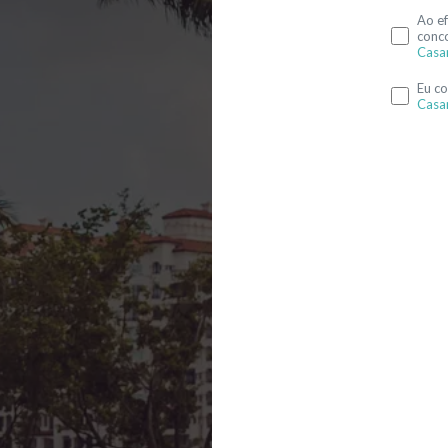
Ao ef
conc
Casa
Eu c
Casa