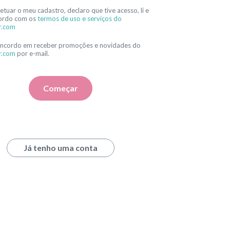
etuar o meu cadastro, declaro que tive acesso, li e
ordo com os
termos de uso e serviços do
r.com
oncordo em receber promoções e novidades do
r.com
por e-mail.
Começar
Já tenho uma conta