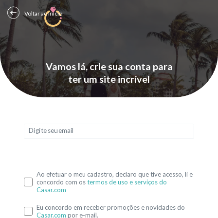
Voltar ao Início
Vamos lá, crie sua conta para
ter um site incrível
Digite seu email
Ao efetuar o meu cadastro, declaro que tive acesso, li e
concordo com os
termos de uso e serviços do
Casar.com
Eu concordo em receber promoções e novidades do
Casar.com
por e-mail.