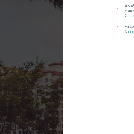
Ao ef
conc
Casa
Eu c
Casa