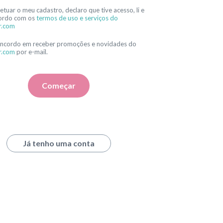
etuar o meu cadastro, declaro que tive acesso, li e
ordo com os
termos de uso e serviços do
r.com
oncordo em receber promoções e novidades do
r.com
por e-mail.
Começar
Já tenho uma conta