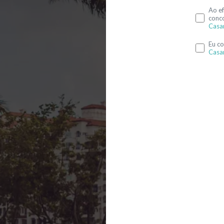
Ao ef
conc
Casa
Eu c
Casa