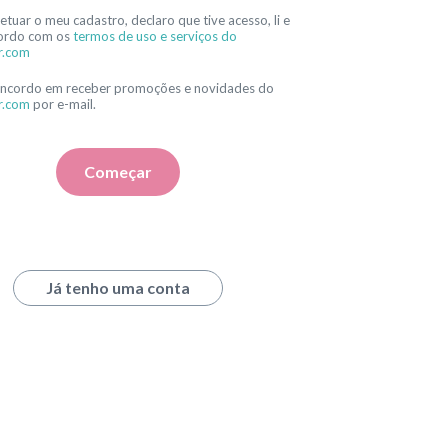
etuar o meu cadastro, declaro que tive acesso, li e
ordo com os
termos de uso e serviços do
r.com
oncordo em receber promoções e novidades do
r.com
por e-mail.
Começar
Já tenho uma conta