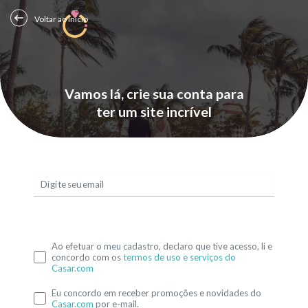
Voltar ao Início
Vamos lá, crie sua conta para
ter um site incrível
Digite seu email
Ao efetuar o meu cadastro, declaro que tive acesso, li e
concordo com os
termos de uso e serviços do
Casar.com
Eu concordo em receber promoções e novidades do
Casar.com
por e-mail.