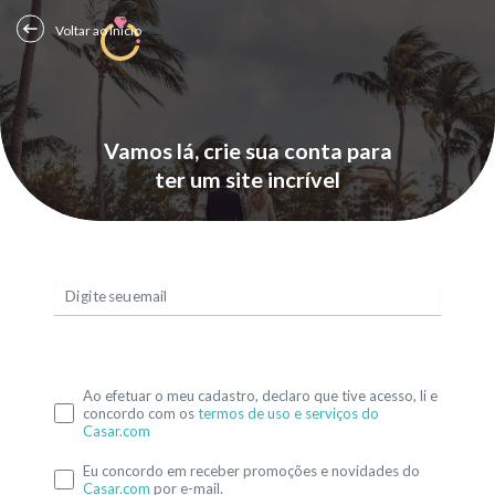
Voltar ao Início
Vamos lá, crie sua conta para
ter um site incrível
Digite seu email
Ao efetuar o meu cadastro, declaro que tive acesso, li e
concordo com os
termos de uso e serviços do
Casar.com
Eu concordo em receber promoções e novidades do
Casar.com
por e-mail.