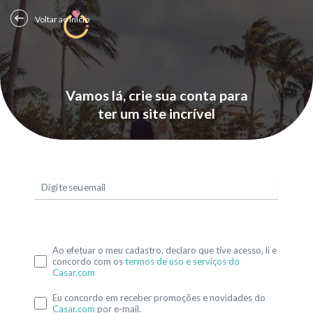
Voltar ao Início
Vamos lá, crie sua conta para
ter um site incrível
Digite seu email
Ao efetuar o meu cadastro, declaro que tive acesso, li e
concordo com os
termos de uso e serviços do
Casar.com
Eu concordo em receber promoções e novidades do
Casar.com
por e-mail.