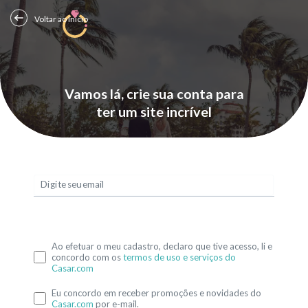
Voltar ao Início
Vamos lá, crie sua conta para
ter um site incrível
Digite seu email
Ao efetuar o meu cadastro, declaro que tive acesso, li e
concordo com os
termos de uso e serviços do
Casar.com
Eu concordo em receber promoções e novidades do
Casar.com
por e-mail.