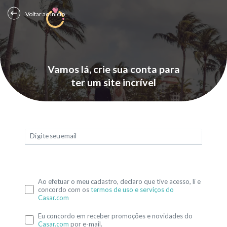
Voltar ao Início
Vamos lá, crie sua conta para
ter um site incrível
Digite seu email
Ao efetuar o meu cadastro, declaro que tive acesso, li e
concordo com os
termos de uso e serviços do
Casar.com
Eu concordo em receber promoções e novidades do
Casar.com
por e-mail.