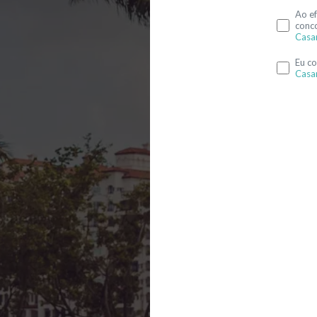
Ao ef
conc
Casa
Eu c
Casa