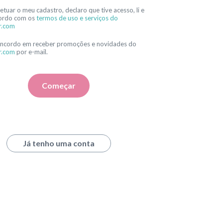
etuar o meu cadastro, declaro que tive acesso, li e
ordo com os
termos de uso e serviços do
r.com
oncordo em receber promoções e novidades do
r.com
por e-mail.
Começar
Já tenho uma conta