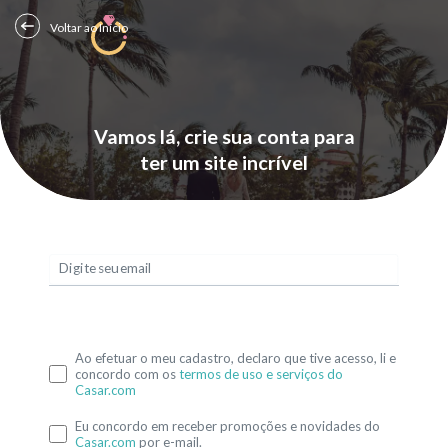
Voltar ao Início
Vamos lá, crie sua conta para
ter um site incrível
Digite seu email
Ao efetuar o meu cadastro, declaro que tive acesso, li e
concordo com os
termos de uso e serviços do
Casar.com
Eu concordo em receber promoções e novidades do
Casar.com
por e-mail.