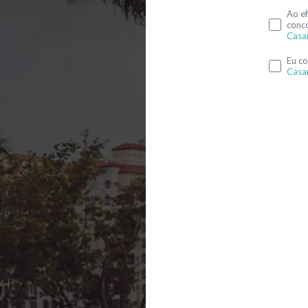
Ao ef
conc
Casa
Eu c
Casa