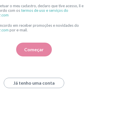
etuar o meu cadastro, declaro que tive acesso, li e
ordo com os
termos de uso e serviços do
r.com
oncordo em receber promoções e novidades do
r.com
por e-mail.
Começar
Já tenho uma conta