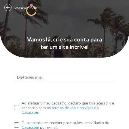
Voltar ao Início
Vamos lá, crie sua conta para
ter um site incrível
Digite seu email
Ao efetuar o meu cadastro, declaro que tive acesso, li e
concordo com os
termos de uso e serviços do
Casar.com
Eu concordo em receber promoções e novidades do
Casar.com
por e-mail.