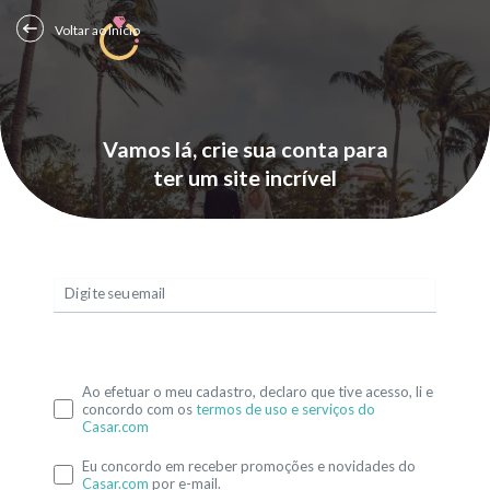
Voltar ao Início
Vamos lá, crie sua conta para
ter um site incrível
Digite seu email
Ao efetuar o meu cadastro, declaro que tive acesso, li e
concordo com os
termos de uso e serviços do
Casar.com
Eu concordo em receber promoções e novidades do
Casar.com
por e-mail.