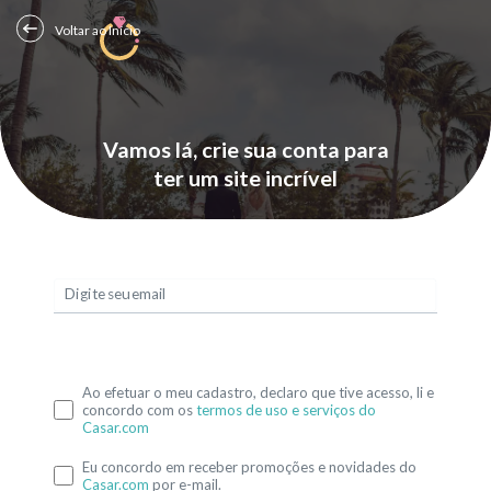
Voltar ao Início
Vamos lá, crie sua conta para
ter um site incrível
Digite seu email
Ao efetuar o meu cadastro, declaro que tive acesso, li e
concordo com os
termos de uso e serviços do
Casar.com
Eu concordo em receber promoções e novidades do
Casar.com
por e-mail.