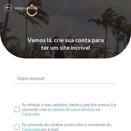
Voltar ao Início
Vamos lá, crie sua conta para
ter um site incrível
Digite seu email
Ao efetuar o meu cadastro, declaro que tive acesso, li e
concordo com os
termos de uso e serviços do
Casar.com
Eu concordo em receber promoções e novidades do
Casar.com
por e-mail.