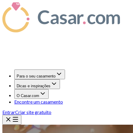
Para o seu casamento
Dicas e inspirações
O Casar.com
Encontre um casamento
Entrar
Criar site gratuito