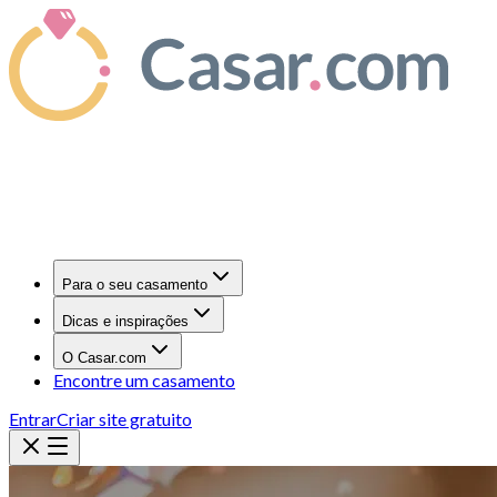
Para o seu casamento
Dicas e inspirações
O Casar.com
Encontre um casamento
Entrar
Criar site gratuito