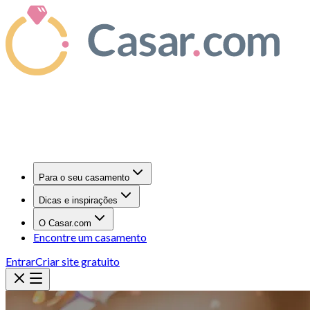
Para o seu casamento
Dicas e inspirações
O Casar.com
Encontre um casamento
Entrar
Criar site gratuito