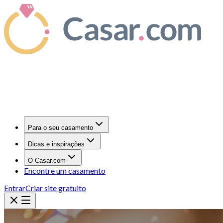
Para o seu casamento
Dicas e inspirações
O Casar.com
Encontre um casamento
Entrar
Criar site gratuito