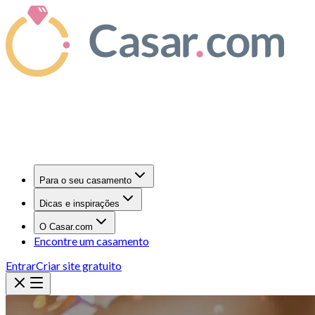
Para o seu casamento
Dicas e inspirações
O Casar.com
Encontre um casamento
Entrar
Criar site gratuito