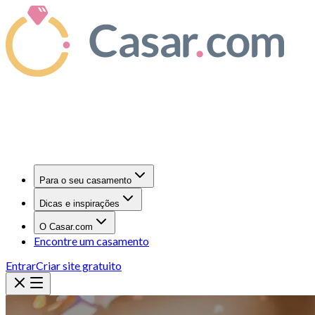
Para o seu casamento
Dicas e inspirações
O Casar.com
Encontre um casamento
Entrar
Criar site gratuito